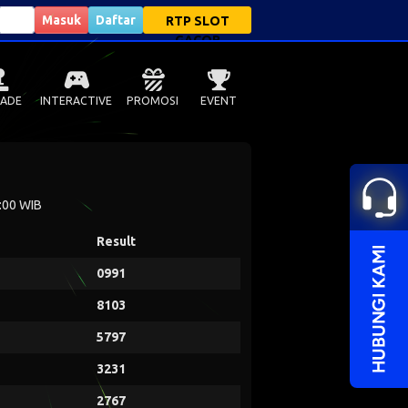
Masuk
Daftar
RTP SLOT
GACOR
ADE
INTERACTIVE
PROMOSI
EVENT
:00 WIB
Result
0991
8103
5797
3231
2767