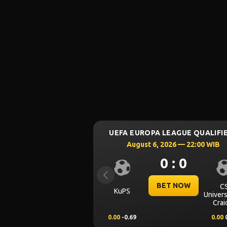
UEFA EUROPA LEAGUE QUALIFI
August 7, 2026 — 02:00 WIB
0 : 0
Previous
BET NOW
Hear
Benfica
Midlo
2.25
0.71
-2.25