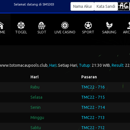
Selamat datang di SMS303
ME
TOGEL
SLOT
LIVE CASINO
SPORT
SABUNG
ARC
www.totomacaupools.club
, Hari:
Setiap Hari
, Tutup:
21:30 WIB
, Result:
22
Hari
Pasaran
Rabu
TMC22 - 716
Selasa
TMC22 - 715
Senin
TMC22 - 714
Minggu
TMC22 - 713
Sabtu
TMC22 - 712