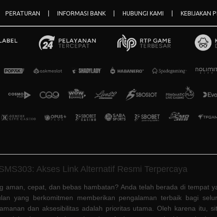
PERATURAN
|
INFORMASI BANK
|
HUBUNGI KAMI
|
KEBIJAKAN P
SMS303: Akses Link Alternatif Resmi Terpercaya
ng aman, cepat, dan bebas hambatan? Anda telah berada di tempat y
ulan yang berkomitmen memberikan pengalaman terbaik bagi sel
nan dan aksesibilitas adalah prioritas utama. Oleh karena itu, sit
 selalu dapat terhubung ke akun Anda tanpa perlu khawatir deng