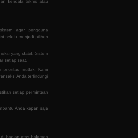
 sistem agar pengguna
 selalu menjadi pilihan
neksi yang stabil. Sistem
r setiap saat.
prioritas mutlak. Kami
ansaksi Anda terlindungi
tikan setiap permintaan
embantu Anda kapan saja
 di bagian atas halaman