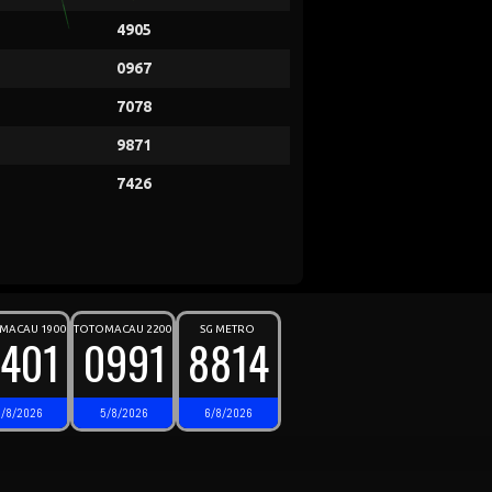
4905
0967
7078
9871
7426
MACAU 1900
TOTOMACAU 2200
SG METRO
401
0991
8814
5/8/2026
5/8/2026
6/8/2026