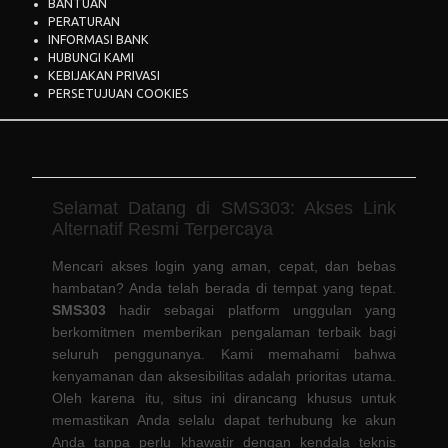
BANTUAN
PERATURAN
INFORMASI BANK
HUBUNGI KAMI
KEBIJAKAN PRIVASI
PERSETUJUAN COOKIES
Selamat Datang di SMS303: Akses Link
Alternatif Resmi Terpercaya
Mencari akses login yang aman, cepat, dan bebas
hambatan? Anda telah berada di tempat yang tepat.
SMS303
hadir sebagai platform unggulan yang
berkomitmen memberikan pengalaman terbaik bagi
seluruh penggunanya. Kami memahami bahwa
kenyamanan dan aksesibilitas adalah prioritas utama.
Oleh karena itu, situs ini dirancang khusus untuk
memastikan Anda selalu dapat terhubung ke akun
Anda tanpa perlu khawatir dengan kendala teknis