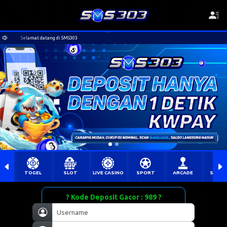
lamat datang di SMS303
Selamat datang di SMS303
TOGEL
SLOT
LIVE CASINO
SPORT
ARCADE
SABU
? Kode Deposit Gacor : 989 ?