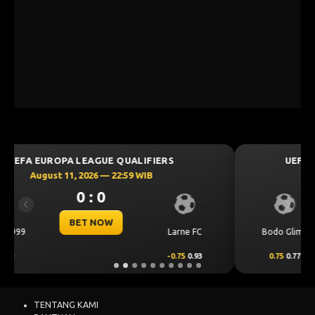
UEFA CHAMPIONS LEAGUE QUALIFIERS
August 11, 2026 — 22:59 WIB
0 : 0
Previous
Next
BET NOW
Bodo Glimt
Union Saint-Gilloise
0.75
0.77
-0.75
-0.95
TENTANG KAMI