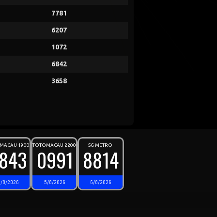
7781
6207
1072
6842
3658
MACAU 1900
TOTOMACAU 2200
SG METRO
843
0991
8814
6/8/2026
5/8/2026
6/8/2026