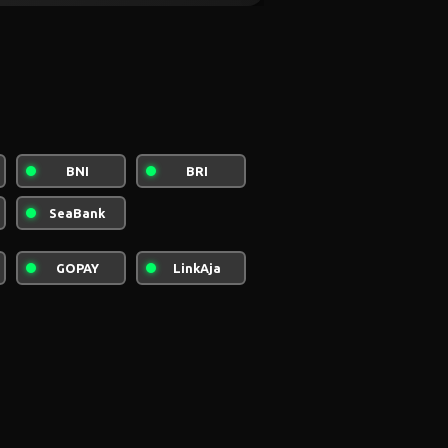
BNI
BRI
SeaBank
GOPAY
LinkAja