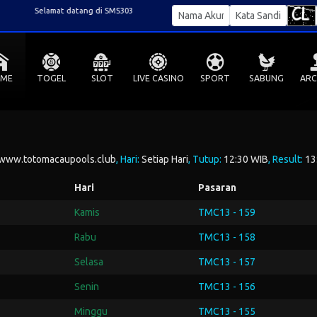
Selamat datang di SMS303
ME
TOGEL
SLOT
LIVE CASINO
SPORT
SABUNG
ARC
www.totomacaupools.club
, Hari:
Setiap Hari
, Tutup:
12:30 WIB
, Result:
13
Hari
Pasaran
Kamis
TMC13 - 159
Rabu
TMC13 - 158
Selasa
TMC13 - 157
Senin
TMC13 - 156
Minggu
TMC13 - 155